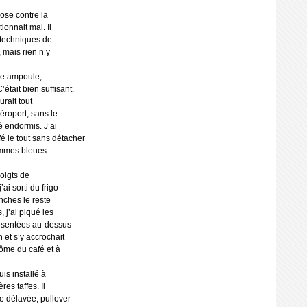
ose contre la
ionnait mal. Il
s techniques de
, mais rien n’y
une ampoule,
’était bien suffisant.
urait tout
éroport, sans le
 endormis. J’ai
fé le tout sans détacher
ammes bleues
doigts de
ai sorti du frigo
anches le reste
, j’ai piqué les
présentées au-dessus
n et s’y accrochait
rôme du café et à
is installé à
res taffes. Il
eue délavée, pullover