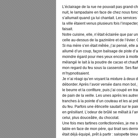
L’éclairage de la rue ne pouvait pas grand-ch
nuit, le lampadaire en face de chez nous fonct
s’allumait quand ça lui chantait. Les service
la ville étaient venus plusieurs fois l’inspecter
faisait.
Notre cuisine, elle, n’était éclairée que par 
celle au-dessus de la gazinière et de l’évier. C
Si ma mère s’en était mêlée, j’ai pensé, elle a
allumé d’un coup, façon balisage de piste d’a
moindre égard pour mes yeux encore à moitié
mélangé le lait à la poudre de cacao et chauf
mon regard du feu sous la casserole. Ses fl
m’hypnotisaient.
Je n’ai réagi qu’en voyant la mixture à deux 
déborder. Après l’avoir versée dans mon bol, j’
le beurre et la confiture, puis j’ai coupé en tr
de pain de la veille. Les unes après les autres
tranches à la pointe d’un couteau et les ai 
du feu. Parfois une étincelle sautait sur le pai
en grésillant. L’odeur de brûlé se mêlait à l’a
celui, plus douceâtre, du chocolat.
Une fois mes tartines confectionnées, je me su
table en face de mon père, qui tirait ses derniè
était déjà équipé, prêt à partir : salopette bl