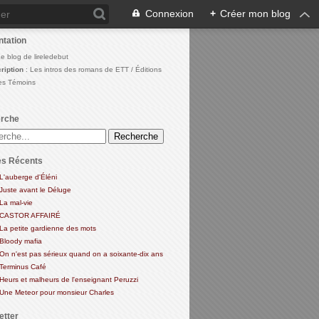
Connexion
+
Créer mon blog
ntation
Le blog de lireledebut
ription
: Les intros des romans de ETT / Éditions
ires Témoins
rche
es Récents
L'auberge d'Éléni
Juste avant le Déluge
La mal-vie
CASTOR AFFAIRÉ
La petite gardienne des mots
Bloody mafia
On n'est pas sérieux quand on a soixante-dix ans
Terminus Café
Heurs et malheurs de l'enseignant Peruzzi
Une Meteor pour monsieur Charles
etter