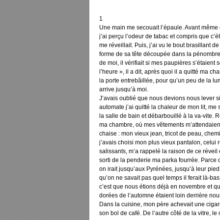
1
Une main me secouait l’épaule. Avant même d’
j’ai perçu l’odeur de tabac et compris que c’é
me réveillait. Puis, j’ai vu le bout brasillant de
forme de sa tête découpée dans la pénombr
de moi, il vérifiait si mes paupières s’étaient
l’heure », il a dit, après quoi il a quitté ma c
la porte entrebâillée, pour qu’un peu de la lu
arrive jusqu’à moi.
J’avais oublié que nous devions nous lever si 
automate j’ai quitté la chaleur de mon lit, me 
la salle de bain et débarbouillé à la va-vite.
ma chambre, où mes vêtements m’attendaient
chaise : mon vieux jean, tricot de peau, chemi
j’avais choisi mon plus vieux pantalon, celui
salissants, m’a rappelé la raison de ce réveil e
sorti de la penderie ma parka fourrée. Parce
on irait jusqu’aux Pyrénées, jusqu’à leur pied
qu’on ne savait pas quel temps il ferait là-bas.
c’est que nous étions déjà en novembre et qu
dorées de l’automne étaient loin derrière nou
Dans la cuisine, mon père achevait une cigar
son bol de café. De l’autre côté de la vitre, le c