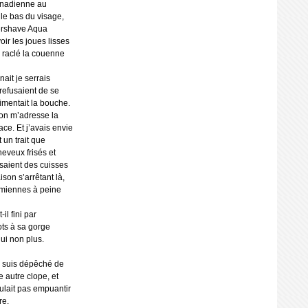
canadienne au
 le bas du visage,
tershave Aqua
oir les joues lisses
 raclé la couenne
ait je serrais
refusaient de se
cimentait la bouche.
’on m’adresse la
ce. Et j’avais envie
t un trait que
veux frisés et
isaient des cuisses
son s’arrêtant là,
s miennes à peine
il fini par
ots à sa gorge
lui non plus.
me suis dépêché de
ne autre clope, et
oulait pas empuantir
re.