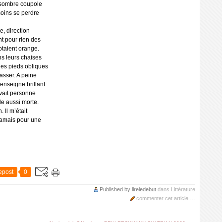
 sombre coupole
moins se perdre
e, direction
t pour rien des
notaient orange.
ns leurs chaises
les pieds obliques
tasser. A peine
enseigne brillant
avait personne
lle aussi morte.
 Il m’était
 jamais pour une
epost
0
Published by lireledebut
dans
Littérature
commenter cet article
…