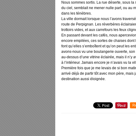
Nous sommes sortis. La rue déserte, sous la
du ciel, semblait ne mener nulle part, ou au 
dans les ténèbres.
La ville dormait lorsque nous l’avons traversé
route de Perpignan. Les réverbères éclairaien
trottoirs vides, et aux carrefours les feux clig
En passant devant les cafés, nous apercevio
encore empilées, ces sortes de chaises dont 
font qu’elles s’emboîtent et qu’on peut les en
avons-nous vu une boulangerie ouverte, son 
au-dessus d’une vitrine éclairée, mais il n’y 
à l’intérieur. Jamais encore je n’avais vu la vi
Première fois que je me levais de si bon matin.
arrivé déjà de partir tôt avec mon père, mais
destination aussi éloignée.
R