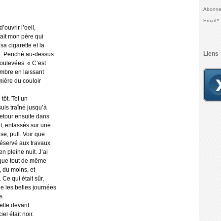
Abonnez
Email
ouvrir l’oeil,
tait mon père qui
 sa cigarette et la
Liens
e. Penché au-dessus
 soulevées. « C’est
hambre en laissant
mière du couloir
tôt. Tel un
suis traîné jusqu’à
 Retour ensuite dans
, entassés sur une
se, pull. Voir que
 réservé aux travaux
n pleine nuit. J’ai
 que tout de même
, du moins, et
 Ce qui était sûr,
e les belles journées
s.
ette devant
iel était noir.