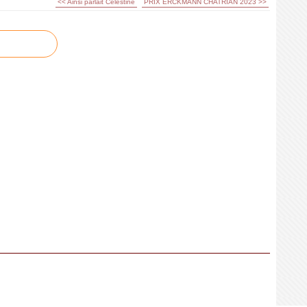
<< Ainsi parlait Célestine
PRIX ERCKMANN CHATRIAN 2023 >>