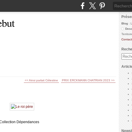
Prése
ebut
Blog
: 
Desc
Territo
Contact
Reche
Articl
<< Ainsi parlait Célestine
PRIX ERCKMANN CHATRIAN 2023 >>
Collection Dépendances
Newsl