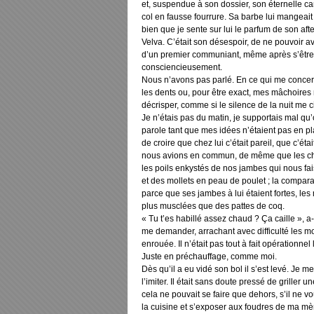
et, suspendue à son dossier, son éternelle 
col en fausse fourrure. Sa barbe lui mangeait
bien que je sente sur lui le parfum de son af
Velva. C’était son désespoir, de ne pouvoir av
d’un premier communiant, même après s’être
consciencieusement.
Nous n’avons pas parlé. En ce qui me concern
les dents ou, pour être exact, mes mâchoires 
décrisper, comme si le silence de la nuit me 
Je n’étais pas du matin, je supportais mal qu
parole tant que mes idées n’étaient pas en pla
de croire que chez lui c’était pareil, que c’étai
nous avions en commun, de même que les che
les poils enkystés de nos jambes qui nous fa
et des mollets en peau de poulet ; la comparai
parce que ses jambes à lui étaient fortes, le
plus musclées que des pattes de coq.
« Tu t’es habillé assez chaud ? Ça caille », a-t-
me demander, arrachant avec difficulté les m
enrouée. Il n’était pas tout à fait opérationnel 
Juste en préchauffage, comme moi.
Dès qu’il a eu vidé son bol il s’est levé. Je 
l’imiter. Il était sans doute pressé de griller u
cela ne pouvait se faire que dehors, s’il ne v
la cuisine et s’exposer aux foudres de ma mè