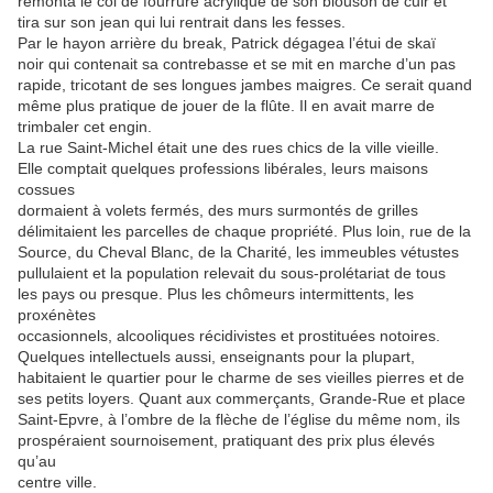
remonta le col de fourrure acrylique de son blouson de cuir et
tira sur son jean qui lui rentrait dans les fesses.
Par le hayon arrière du break, Patrick dégagea l’étui de skaï
noir qui contenait sa contrebasse et se mit en marche d’un pas
rapide, tricotant de ses longues jambes maigres. Ce serait quand
même plus pratique de jouer de la flûte. Il en avait marre de
trimbaler cet engin.
La rue Saint-Michel était une des rues chics de la ville vieille.
Elle comptait quelques professions libérales, leurs maisons
cossues
dormaient à volets fermés, des murs surmontés de grilles
délimitaient les parcelles de chaque propriété. Plus loin, rue de la
Source, du Cheval Blanc, de la Charité, les immeubles vétustes
pullulaient et la population relevait du sous-prolétariat de tous
les pays ou presque. Plus les chômeurs intermittents, les
proxénètes
occasionnels, alcooliques récidivistes et prostituées notoires.
Quelques intellectuels aussi, enseignants pour la plupart,
habitaient le quartier pour le charme de ses vieilles pierres et de
ses petits loyers. Quant aux commerçants, Grande-Rue et place
Saint-Epvre, à l’ombre de la flèche de l’église du même nom, ils
prospéraient sournoisement, pratiquant des prix plus élevés
qu’au
centre ville.